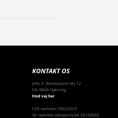
KONTAKT OS
​Johs. E. Rasmussens Vej 12
DK-9800 Hjørring
Find vej her
CVR-nummer:78322519
SE-nummer (eksport):DK 23163853