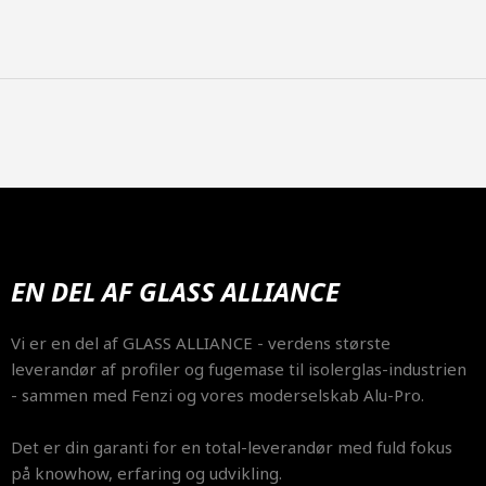
EN DEL AF GLASS ALLIANCE
​Vi er en del af GLASS ALLIANCE - verdens største
leverandør af profiler og fugemase til isolerglas-industrien
- sammen med Fenzi og vores moderselskab Alu-Pro.
Det er din garanti for en total-leverandør med fuld fokus
på knowhow, erfaring og udvikling.