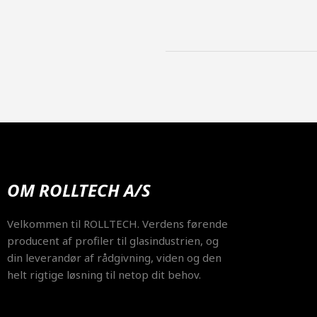
OM ROLLTECH A/S
Velkommen til ROLLTECH. Verdens førende
producent af profiler til glasindustrien, og
din leverandør af rådgivning, viden og den
helt rigtige løsning til netop dit behov.