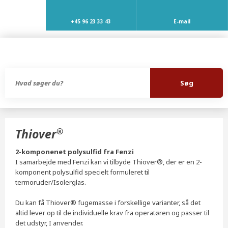
+45 96 23 33 43
E-mail
®
Thiover
2-komponenet polysulfid fra Fenzi
​I samarbejde med Fenzi kan vi tilbyde Thiover®, der er en 2-
komponent polysulfid specielt formuleret til
termoruder/Isolerglas.
Du kan få Thiover® fugemasse i forskellige varianter, så det
altid lever op til de individuelle krav fra operatøren og passer til
det udstyr, I anvender.